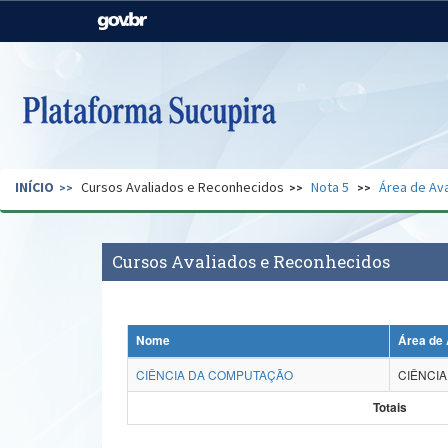
Casa Civil
Ministério da Justiça e
Segurança Pública
Ministério da Agricultura,
Ministério da Educação
Pecuária e Abastecimento
Ministério do Meio Ambiente
Ministério do Turismo
INÍCIO
Cursos Avaliados e Reconhecidos
Nota 5
Área de Ava
Secretaria de Governo
Gabinete de Segurança
Institucional
Cursos Avaliados e Reconhecidos
Nome
Área de 
CIÊNCIA DA COMPUTAÇÃO
CIÊNCI
Totais