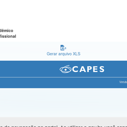
adêmico
fissional
Gerar arquivo XLS
Versão