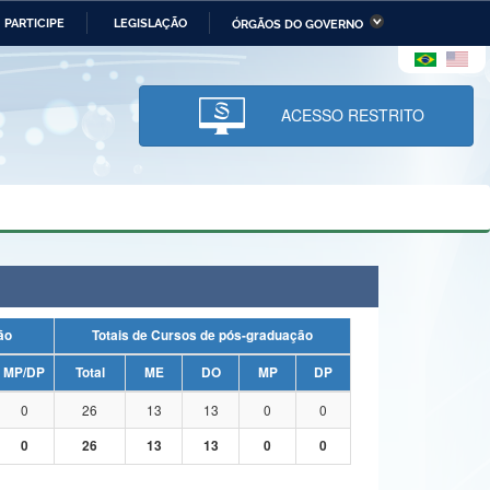
PARTICIPE
LEGISLAÇÃO
ÓRGÃOS DO GOVERNO
stério da Economia
Ministério da Infraestrutura
stério de Minas e Energia
Ministério da Ciência,
Tecnologia, Inovações e
ACESSO RESTRITO
Comunicações
tério da Mulher, da Família
Secretaria-Geral
s Direitos Humanos
lto
uação
Totais de Cursos de pós-graduação
MP/DP
Total
ME
DO
MP
DP
0
26
13
13
0
0
0
26
13
13
0
0