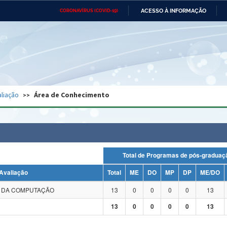
ACESSO À INFORMAÇÃO
CORONAVÍRUS (COVID-19)
Ministério da Defesa
Ministério das Relações
Mini
Exteriores
IR
PARA
O
CONTEÚDO
Ministério da Cidadania
Ministério da Saúde
Mini
Ministério do Desenvolvimento
Controladoria-Geral da União
Minis
Regional
e do
liação
Área de Conhecimento
Advocacia-Geral da União
Banco Central do Brasil
Plana
Total de Programas de pós-grad
Avaliação
Total
ME
DO
MP
DP
ME/DO
A DA COMPUTAÇÃO
13
0
0
0
0
13
13
0
0
0
0
13