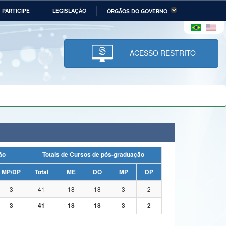
PARTICIPE
LEGISLAÇÃO
ÓRGÃOS DO GOVERNO
stério da Economia
Ministério da Infraestrutura
stério de Minas e Energia
Ministério da Ciência,
Tecnologia, Inovações e
ACESSO RESTRITO
Comunicações
tério da Mulher, da Família
Secretaria-Geral
s Direitos Humanos
lto
uação
Totais de Cursos de pós-graduação
MP/DP
Total
ME
DO
MP
DP
3
41
18
18
3
2
3
41
18
18
3
2