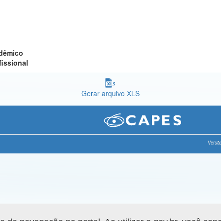
adêmico
fissional
Gerar arquivo XLS
Versão