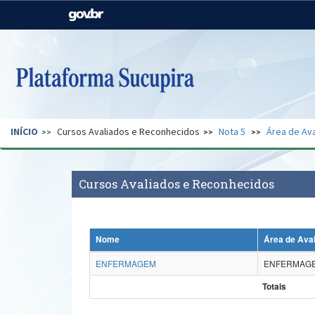
Casa Civil
Ministério da Justiça e
Segurança Pública
Ministério da Agricultura,
Ministério da Educação
Pecuária e Abastecimento
Ministério do Meio Ambiente
Ministério do Turismo
INÍCIO
Cursos Avaliados e Reconhecidos
Nota 5
Área de Ava
Secretaria de Governo
Gabinete de Segurança
Institucional
Cursos Avaliados e Reconhecidos
Nome
Área de Ava
ENFERMAGEM
ENFERMAG
Totais