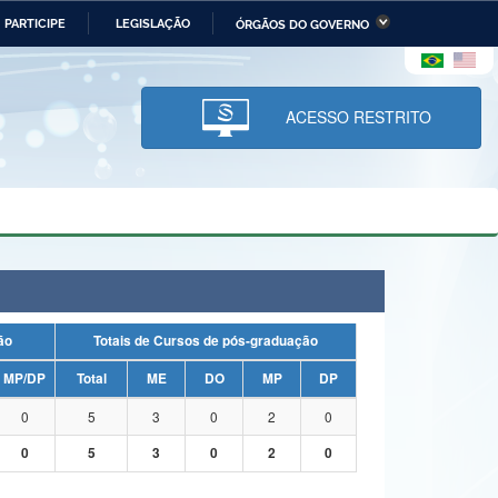
PARTICIPE
LEGISLAÇÃO
ÓRGÃOS DO GOVERNO
stério da Economia
Ministério da Infraestrutura
stério de Minas e Energia
Ministério da Ciência,
Tecnologia, Inovações e
ACESSO RESTRITO
Comunicações
tério da Mulher, da Família
Secretaria-Geral
s Direitos Humanos
lto
uação
Totais de Cursos de pós-graduação
MP/DP
Total
ME
DO
MP
DP
0
5
3
0
2
0
0
5
3
0
2
0