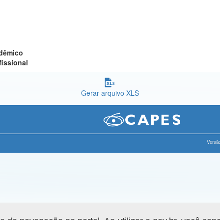
adêmico
fissional
Gerar arquivo XLS
Versão