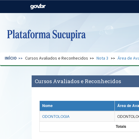
Casa Civil
Ministério da Justiça e
Segurança Pública
Ministério da Agricultura,
Ministério da Educação
Pecuária e Abastecimento
Ministério do Meio Ambiente
Ministério do Turismo
INÍCIO
Cursos Avaliados e Reconhecidos
Nota 3
Área de Ava
Secretaria de Governo
Gabinete de Segurança
Institucional
Cursos Avaliados e Reconhecidos
Nome
Área de Ava
ODONTOLOGIA
ODONTOLO
Totais