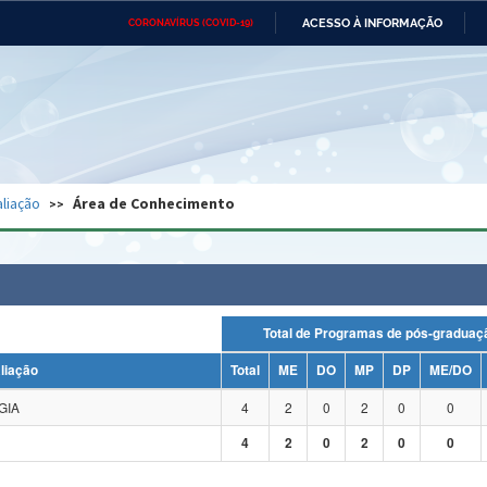
ACESSO À INFORMAÇÃO
CORONAVÍRUS (COVID-19)
Ministério da Defesa
Ministério das Relações
Mini
Exteriores
IR
PARA
O
CONTEÚDO
Ministério da Cidadania
Ministério da Saúde
Mini
Ministério do Desenvolvimento
Controladoria-Geral da União
Minis
Regional
e do
liação
Área de Conhecimento
Advocacia-Geral da União
Banco Central do Brasil
Plana
Total de Programas de pós-grad
liação
Total
ME
DO
MP
DP
ME/DO
GIA
4
2
0
2
0
0
4
2
0
2
0
0