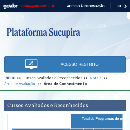
ACESSO À INFORMAÇÃO
PARTICI
CORONAVÍRUS (COVID-19)
Casa Civil
IR
PARA
O
Ministério da Justiça e Segurança Pública
CONTEÚDO
Ministério da Defesa
Ministério das Relações Exteriores
Ministério da Economia
ACESSO RESTRITO
Ministério da Infraestrutura
INÍCIO
Cursos Avaliados e Reconhecidos
Nota 3
Ministério da Agricultura, Pecuária e Abastecimento
Área de Avaliação
Área de Conhecimento
Ministério da Educação
Ministério da Cidadania
Cursos Avaliados e Reconhecidos
Ministério da Saúde
Total de Progr
Ministério de Minas e Energia