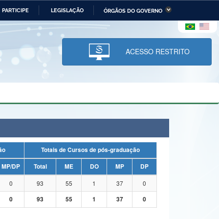
PARTICIPE
LEGISLAÇÃO
ÓRGÃOS DO GOVERNO
stério da Economia
Ministério da Infraestrutura
stério de Minas e Energia
Ministério da Ciência,
Tecnologia, Inovações e
ACESSO RESTRITO
Comunicações
tério da Mulher, da Família
Secretaria-Geral
s Direitos Humanos
lto
uação
Totais de Cursos de pós-graduação
MP/DP
Total
ME
DO
MP
DP
0
93
55
1
37
0
0
93
55
1
37
0