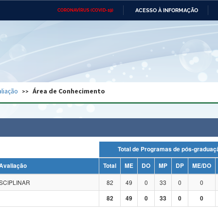
ACESSO À INFORMAÇÃO
CORONAVÍRUS (COVID-19)
Ministério da Defesa
Ministério das Relações
Mini
Exteriores
IR
PARA
O
CONTEÚDO
Ministério da Cidadania
Ministério da Saúde
Mini
Ministério do Desenvolvimento
Controladoria-Geral da União
Minis
Regional
e do
liação
Área de Conhecimento
Advocacia-Geral da União
Banco Central do Brasil
Plana
Total de Programas de pós-grad
Avaliação
Total
ME
DO
MP
DP
ME/DO
SCIPLINAR
82
49
0
33
0
0
82
49
0
33
0
0