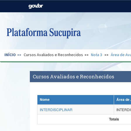
Casa Civil
Ministério da Justiça e
Segurança Pública
Ministério da Agricultura,
Ministério da Educação
Pecuária e Abastecimento
Ministério do Meio Ambiente
Ministério do Turismo
INÍCIO
Cursos Avaliados e Reconhecidos
Nota 3
Área de Ava
Secretaria de Governo
Gabinete de Segurança
Institucional
Cursos Avaliados e Reconhecidos
Nome
Área de 
INTERDISCIPLINAR
INTERDI
Totais