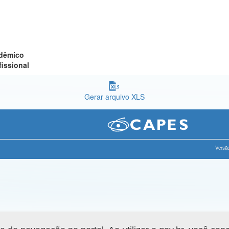
adêmico
fissional
Gerar arquivo XLS
Versão