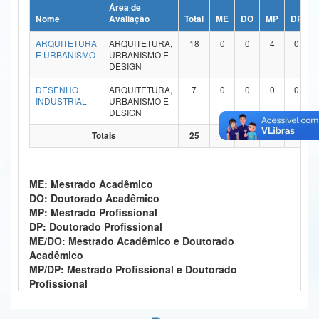
Área de
Ministério da Ciência, Tecnologia, Inovações e Comunicações
Nome
Avaliação
Total
ME
DO
MP
DP
ARQUITETURA
ARQUITETURA,
18
0
0
4
0
Ministério do Meio Ambiente
E URBANISMO
URBANISMO E
DESIGN
Ministério do Turismo
DESENHO
ARQUITETURA,
7
0
0
0
0
INDUSTRIAL
URBANISMO E
Ministério do Desenvolvimento Regional
DESIGN
Controladoria-Geral da União
Totais
25
0
0
4
0
Ministério da Mulher, da Família e dos Direitos Humanos
ME: Mestrado Acadêmico
Secretaria-Geral
DO: Doutorado Acadêmico
MP: Mestrado Profissional
Secretaria de Governo
DP: Doutorado Profissional
ME/DO: Mestrado Acadêmico e Doutorado
Gabinete de Segurança Institucional
Acadêmico
MP/DP: Mestrado Profissional e Doutorado
Advocacia-Geral da União
Profissional
Banco Central do Brasil