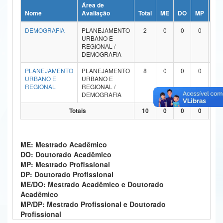
Área de
Ministério da Ciência, Tecnologia, Inovações e Comunicações
Nome
Avaliação
Total
ME
DO
MP
DP
DEMOGRAFIA
PLANEJAMENTO
2
0
0
0
0
Ministério do Meio Ambiente
URBANO E
REGIONAL /
Ministério do Turismo
DEMOGRAFIA
PLANEJAMENTO
PLANEJAMENTO
8
0
0
0
0
Ministério do Desenvolvimento Regional
URBANO E
URBANO E
REGIONAL
REGIONAL /
Controladoria-Geral da União
DEMOGRAFIA
Totais
10
0
0
0
0
Ministério da Mulher, da Família e dos Direitos Humanos
Secretaria-Geral
ME: Mestrado Acadêmico
Secretaria de Governo
DO: Doutorado Acadêmico
MP: Mestrado Profissional
Gabinete de Segurança Institucional
DP: Doutorado Profissional
ME/DO: Mestrado Acadêmico e Doutorado
Advocacia-Geral da União
Acadêmico
MP/DP: Mestrado Profissional e Doutorado
Banco Central do Brasil
Profissional