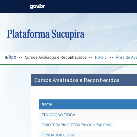
Casa Civil
Ministério da Justiça e
Segurança Pública
Ministério da Agricultura,
Ministério da Educação
Pecuária e Abastecimento
Ministério do Meio Ambiente
Ministério do Turismo
INÍCIO
Cursos Avaliados e Reconhecidos
Nota 5
Área de Ava
Secretaria de Governo
Gabinete de Segurança
Institucional
Cursos Avaliados e Reconhecidos
Nome
EDUCAÇÃO FÍSICA
FISIOTERAPIA E TERAPIA OCUPACIONAL
FONOAUDIOLOGIA