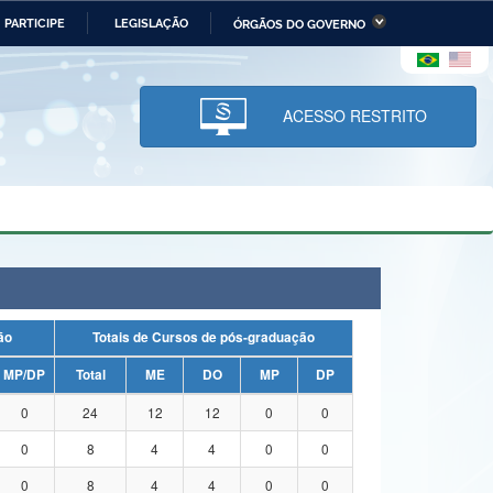
PARTICIPE
LEGISLAÇÃO
ÓRGÃOS DO GOVERNO
stério da Economia
Ministério da Infraestrutura
stério de Minas e Energia
Ministério da Ciência,
Tecnologia, Inovações e
ACESSO RESTRITO
Comunicações
tério da Mulher, da Família
Secretaria-Geral
s Direitos Humanos
lto
uação
Totais de Cursos de pós-graduação
MP/DP
Total
ME
DO
MP
DP
0
24
12
12
0
0
0
8
4
4
0
0
0
8
4
4
0
0