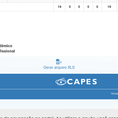
19
0
0
0
0
19
adêmico
fissional
Gerar arquivo XLS
Versão