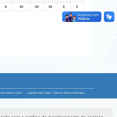
0
40
20
20
0
0
 do sistema: 3.88.9
Copyright 2022 Capes. Todos os direitos reservados.