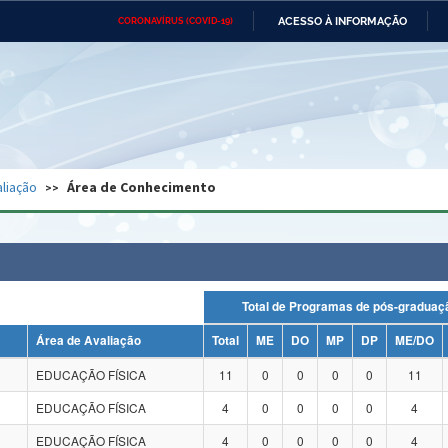
ACESSO À INFORMAÇÃO
CORONAVÍRUS (COVID-19)
Ministério da Defesa
Ministério das Relações
Mini
Exteriores
IR
PARA
O
CONTEÚDO
Ministério da Cidadania
Ministério da Saúde
Mini
Ministério do Desenvolvimento
Controladoria-Geral da União
Minis
Regional
e do
liação
Área de Conhecimento
Advocacia-Geral da União
Banco Central do Brasil
Plana
Total de Programas de pós-grad
Área de Avaliação
Total
ME
DO
MP
DP
ME/DO
EDUCAÇÃO FÍSICA
11
0
0
0
0
11
EDUCAÇÃO FÍSICA
4
0
0
0
0
4
EDUCAÇÃO FÍSICA
4
0
0
0
0
4