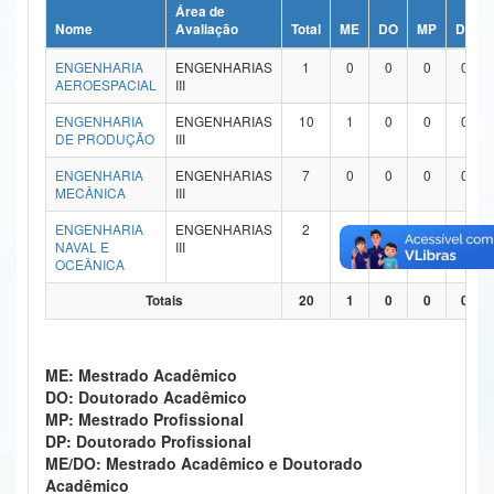
Área de
Ministério da Ciência, Tecnologia, Inovações e Comunicações
Nome
Avaliação
Total
ME
DO
MP
DP
ENGENHARIA
ENGENHARIAS
1
0
0
0
0
Ministério do Meio Ambiente
AEROESPACIAL
III
Ministério do Turismo
ENGENHARIA
ENGENHARIAS
10
1
0
0
0
DE PRODUÇÃO
III
Ministério do Desenvolvimento Regional
ENGENHARIA
ENGENHARIAS
7
0
0
0
0
MECÂNICA
III
Controladoria-Geral da União
ENGENHARIA
ENGENHARIAS
2
0
0
0
0
NAVAL E
III
Ministério da Mulher, da Família e dos Direitos Humanos
OCEÂNICA
Secretaria-Geral
Totais
20
1
0
0
0
Secretaria de Governo
ME: Mestrado Acadêmico
Gabinete de Segurança Institucional
DO: Doutorado Acadêmico
MP: Mestrado Profissional
Advocacia-Geral da União
DP: Doutorado Profissional
ME/DO: Mestrado Acadêmico e Doutorado
Banco Central do Brasil
Acadêmico