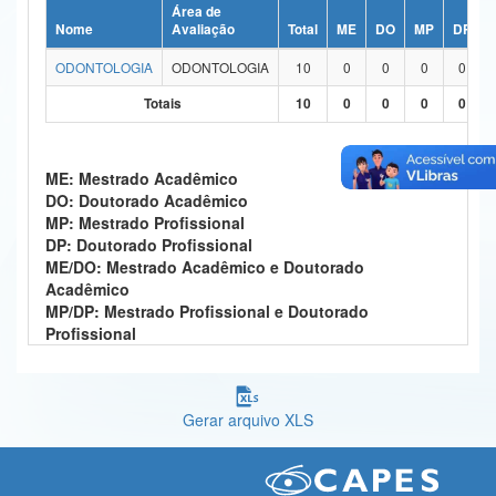
Área de
Ministério da Ciência, Tecnologia, Inovações e Comunicações
Nome
Avaliação
Total
ME
DO
MP
DP
ODONTOLOGIA
ODONTOLOGIA
10
0
0
0
0
Ministério do Meio Ambiente
Totais
10
0
0
0
0
Ministério do Turismo
Ministério do Desenvolvimento Regional
ME: Mestrado Acadêmico
DO: Doutorado Acadêmico
Controladoria-Geral da União
MP: Mestrado Profissional
DP: Doutorado Profissional
Ministério da Mulher, da Família e dos Direitos Humanos
ME/DO: Mestrado Acadêmico e Doutorado
Acadêmico
Secretaria-Geral
MP/DP: Mestrado Profissional e Doutorado
Profissional
Secretaria de Governo
Gabinete de Segurança Institucional
Gerar arquivo XLS
Advocacia-Geral da União
Banco Central do Brasil