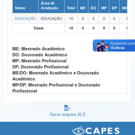
Área de
Ministério da Ciência, Tecnologia, Inovações e Comunicações
Nome
Avaliação
Total
ME
DO
MP
DP
ME/DO
EDUCAÇÃO
EDUCAÇÃO
10
0
0
0
0
10
Ministério do Meio Ambiente
Totais
10
0
0
0
0
10
Ministério do Turismo
Ministério do Desenvolvimento Regional
ME: Mestrado Acadêmico
DO: Doutorado Acadêmico
Controladoria-Geral da União
MP: Mestrado Profissional
DP: Doutorado Profissional
Ministério da Mulher, da Família e dos Direitos Humanos
ME/DO: Mestrado Acadêmico e Doutorado
Acadêmico
Secretaria-Geral
MP/DP: Mestrado Profissional e Doutorado
Profissional
Secretaria de Governo
Gabinete de Segurança Institucional
Gerar arquivo XLS
Advocacia-Geral da União
Banco Central do Brasil