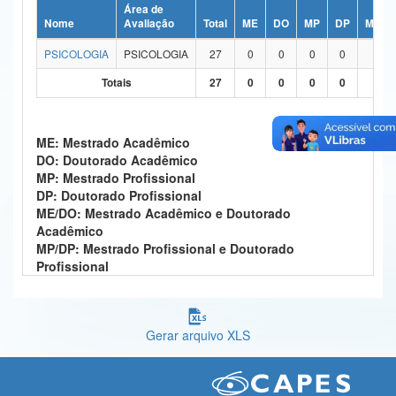
Área de
Ministério da Ciência, Tecnologia, Inovações e Comunicações
Nome
Avaliação
Total
ME
DO
MP
DP
ME/D
PSICOLOGIA
PSICOLOGIA
27
0
0
0
0
27
Ministério do Meio Ambiente
Totais
27
0
0
0
0
27
Ministério do Turismo
Ministério do Desenvolvimento Regional
ME: Mestrado Acadêmico
DO: Doutorado Acadêmico
Controladoria-Geral da União
MP: Mestrado Profissional
DP: Doutorado Profissional
Ministério da Mulher, da Família e dos Direitos Humanos
ME/DO: Mestrado Acadêmico e Doutorado
Acadêmico
Secretaria-Geral
MP/DP: Mestrado Profissional e Doutorado
Profissional
Secretaria de Governo
Gabinete de Segurança Institucional
Gerar arquivo XLS
Advocacia-Geral da União
Banco Central do Brasil