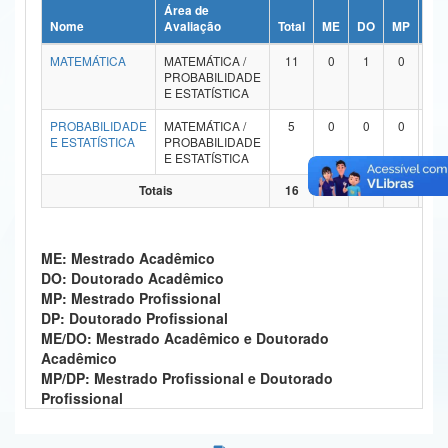
Área de
Ministério da Ciência, Tecnologia, Inovações e Comunicações
Nome
Avaliação
Total
ME
DO
MP
DP
MATEMÁTICA
MATEMÁTICA /
11
0
1
0
0
Ministério do Meio Ambiente
PROBABILIDADE
E ESTATÍSTICA
Ministério do Turismo
PROBABILIDADE
MATEMÁTICA /
5
0
0
0
0
E ESTATÍSTICA
PROBABILIDADE
Ministério do Desenvolvimento Regional
E ESTATÍSTICA
Controladoria-Geral da União
Totais
16
0
1
0
0
Ministério da Mulher, da Família e dos Direitos Humanos
ME: Mestrado Acadêmico
Secretaria-Geral
DO: Doutorado Acadêmico
MP: Mestrado Profissional
Secretaria de Governo
DP: Doutorado Profissional
ME/DO: Mestrado Acadêmico e Doutorado
Gabinete de Segurança Institucional
Acadêmico
MP/DP: Mestrado Profissional e Doutorado
Advocacia-Geral da União
Profissional
Banco Central do Brasil