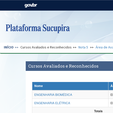
Casa Civil
Ministério da Justiça e
Segurança Pública
Ministério da Agricultura,
Ministério da Educação
Pecuária e Abastecimento
Ministério do Meio Ambiente
Ministério do Turismo
INÍCIO
Cursos Avaliados e Reconhecidos
Nota 5
Área de Ava
Secretaria de Governo
Gabinete de Segurança
Institucional
Cursos Avaliados e Reconhecidos
Nome
Á
ENGENHARIA BIOMÉDICA
E
ENGENHARIA ELÉTRICA
E
Totais