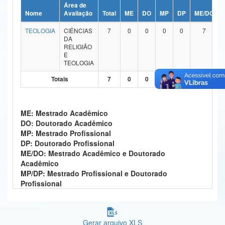
Área de
Ministério da Ciência, Tecnologia, Inovações e Comunicações
Nome
Avaliação
Total
ME
DO
MP
DP
ME/DO
TEOLOGIA
CIÊNCIAS
7
0
0
0
0
7
Ministério do Meio Ambiente
DA
RELIGIÃO
Ministério do Turismo
E
TEOLOGIA
Ministério do Desenvolvimento Regional
Totais
7
0
0
0
0
7
Controladoria-Geral da União
ME: Mestrado Acadêmico
Ministério da Mulher, da Família e dos Direitos Humanos
DO: Doutorado Acadêmico
MP: Mestrado Profissional
Secretaria-Geral
DP: Doutorado Profissional
ME/DO: Mestrado Acadêmico e Doutorado
Secretaria de Governo
Acadêmico
MP/DP: Mestrado Profissional e Doutorado
Gabinete de Segurança Institucional
Profissional
Advocacia-Geral da União
Banco Central do Brasil
Gerar arquivo XLS