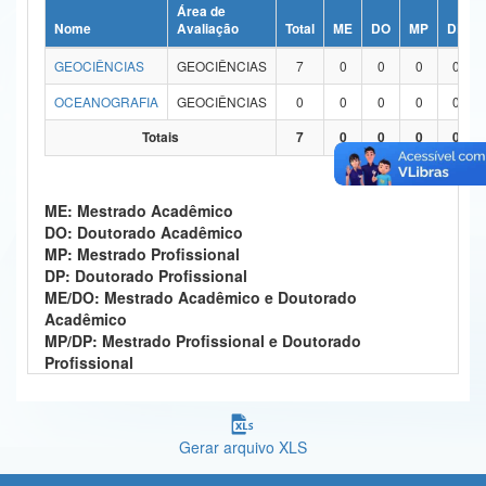
Área de
Ministério da Ciência, Tecnologia, Inovações e Comunicações
Nome
Avaliação
Total
ME
DO
MP
DP
GEOCIÊNCIAS
GEOCIÊNCIAS
7
0
0
0
0
Ministério do Meio Ambiente
OCEANOGRAFIA
GEOCIÊNCIAS
0
0
0
0
0
Ministério do Turismo
Totais
7
0
0
0
0
Ministério do Desenvolvimento Regional
Controladoria-Geral da União
ME: Mestrado Acadêmico
DO: Doutorado Acadêmico
Ministério da Mulher, da Família e dos Direitos Humanos
MP: Mestrado Profissional
DP: Doutorado Profissional
Secretaria-Geral
ME/DO: Mestrado Acadêmico e Doutorado
Acadêmico
Secretaria de Governo
MP/DP: Mestrado Profissional e Doutorado
Profissional
Gabinete de Segurança Institucional
Advocacia-Geral da União
Gerar arquivo XLS
Banco Central do Brasil