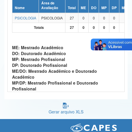
Área de
Ministério da Ciência, Tecnologia, Inovações e Comunicações
Nome
Avaliação
Total
ME
DO
MP
DP
ME/D
PSICOLOGIA
PSICOLOGIA
27
0
0
0
0
27
Ministério do Meio Ambiente
Totais
27
0
0
0
0
27
Ministério do Turismo
Ministério do Desenvolvimento Regional
ME: Mestrado Acadêmico
DO: Doutorado Acadêmico
Controladoria-Geral da União
MP: Mestrado Profissional
DP: Doutorado Profissional
Ministério da Mulher, da Família e dos Direitos Humanos
ME/DO: Mestrado Acadêmico e Doutorado
Acadêmico
Secretaria-Geral
MP/DP: Mestrado Profissional e Doutorado
Profissional
Secretaria de Governo
Gabinete de Segurança Institucional
Gerar arquivo XLS
Advocacia-Geral da União
Banco Central do Brasil