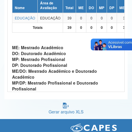
Área de
Ministério da Ciência, Tecnologia, Inovações e Comunicações
Nome
Avaliação
Total
ME
DO
MP
DP
ME/DO
EDUCAÇÃO
EDUCAÇÃO
39
0
0
0
0
39
Ministério do Meio Ambiente
Totais
39
0
0
0
0
39
Ministério do Turismo
Ministério do Desenvolvimento Regional
ME: Mestrado Acadêmico
DO: Doutorado Acadêmico
Controladoria-Geral da União
MP: Mestrado Profissional
DP: Doutorado Profissional
Ministério da Mulher, da Família e dos Direitos Humanos
ME/DO: Mestrado Acadêmico e Doutorado
Acadêmico
Secretaria-Geral
MP/DP: Mestrado Profissional e Doutorado
Profissional
Secretaria de Governo
Gabinete de Segurança Institucional
Gerar arquivo XLS
Advocacia-Geral da União
Banco Central do Brasil