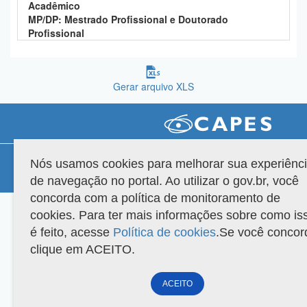
Acadêmico
Planalto
MP/DP: Mestrado Profissional e Doutorado
Profissional
Gerar arquivo XLS
Compatibilidade
Nós usamos cookies para melhorar sua experiênc
de navegação no portal. Ao utilizar o gov.br, você
Versão do sistema: 3.88.9
Copyright 2022 Capes. Todos os direitos reservados.
concorda com a política de monitoramento de
cookies. Para ter mais informações sobre como is
é feito, acesse
Política de cookies
.Se você concor
clique em ACEITO.
ACEITO