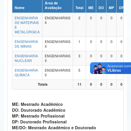
Área de
Ministério da Ciência, Tecnologia, Inovações e Comunicações
Nome
Avaliação
Total
ME
DO
MP
DP
ENGENHARIA
ENGENHARIAS
2
0
0
0
0
Ministério do Meio Ambiente
DE MATERIAIS
II
E
Ministério do Turismo
METALÚRGICA
ENGENHARIA
ENGENHARIAS
1
0
0
0
0
Ministério do Desenvolvimento Regional
DE MINAS
II
Controladoria-Geral da União
ENGENHARIA
ENGENHARIAS
3
0
0
0
0
NUCLEAR
II
Ministério da Mulher, da Família e dos Direitos Humanos
ENGENHARIA
ENGENHARIAS
5
0
0
0
0
QUÍMICA
II
Secretaria-Geral
Totais
11
0
0
0
0
Secretaria de Governo
Gabinete de Segurança Institucional
ME: Mestrado Acadêmico
DO: Doutorado Acadêmico
Advocacia-Geral da União
MP: Mestrado Profissional
DP: Doutorado Profissional
Banco Central do Brasil
ME/DO: Mestrado Acadêmico e Doutorado