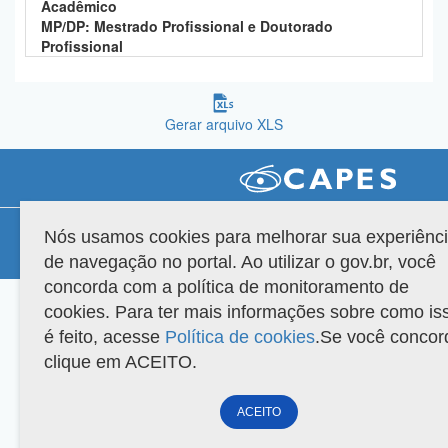
Acadêmico
Planalto
MP/DP: Mestrado Profissional e Doutorado
Profissional
Gerar arquivo XLS
Compatibilidade
Nós usamos cookies para melhorar sua experiênc
de navegação no portal. Ao utilizar o gov.br, você
Versão do sistema: 3.88.9
Copyright 2022 Capes. Todos os direitos reservados.
concorda com a política de monitoramento de
cookies. Para ter mais informações sobre como is
é feito, acesse
Política de cookies
.Se você concor
clique em ACEITO.
ACEITO