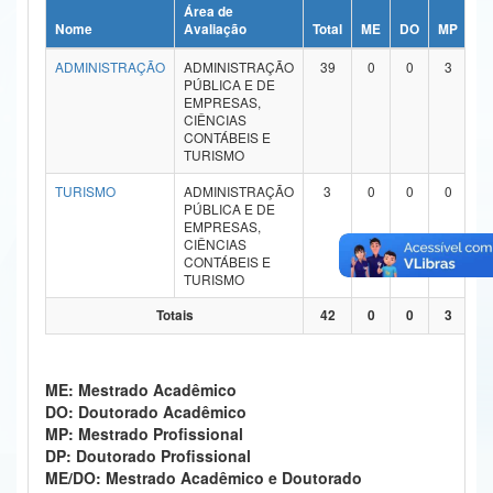
Área de
Ministério da Ciência, Tecnologia, Inovações e Comunicações
Nome
Avaliação
Total
ME
DO
MP
D
ADMINISTRAÇÃO
ADMINISTRAÇÃO
39
0
0
3
0
Ministério do Meio Ambiente
PÚBLICA E DE
EMPRESAS,
Ministério do Turismo
CIÊNCIAS
CONTÁBEIS E
TURISMO
Ministério do Desenvolvimento Regional
TURISMO
ADMINISTRAÇÃO
3
0
0
0
0
Controladoria-Geral da União
PÚBLICA E DE
EMPRESAS,
CIÊNCIAS
Ministério da Mulher, da Família e dos Direitos Humanos
CONTÁBEIS E
TURISMO
Secretaria-Geral
Totais
42
0
0
3
0
Secretaria de Governo
Gabinete de Segurança Institucional
ME: Mestrado Acadêmico
DO: Doutorado Acadêmico
Advocacia-Geral da União
MP: Mestrado Profissional
DP: Doutorado Profissional
Banco Central do Brasil
ME/DO: Mestrado Acadêmico e Doutorado