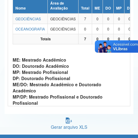
Área de
Ministério da Ciência, Tecnologia, Inovações e Comunicações
Nome
Avaliação
Total
ME
DO
MP
DP
GEOCIÊNCIAS
GEOCIÊNCIAS
7
0
0
0
0
Ministério do Meio Ambiente
OCEANOGRAFIA
GEOCIÊNCIAS
0
0
0
0
0
Ministério do Turismo
Totais
7
0
0
0
0
Ministério do Desenvolvimento Regional
Controladoria-Geral da União
ME: Mestrado Acadêmico
DO: Doutorado Acadêmico
Ministério da Mulher, da Família e dos Direitos Humanos
MP: Mestrado Profissional
DP: Doutorado Profissional
Secretaria-Geral
ME/DO: Mestrado Acadêmico e Doutorado
Acadêmico
Secretaria de Governo
MP/DP: Mestrado Profissional e Doutorado
Profissional
Gabinete de Segurança Institucional
Advocacia-Geral da União
Gerar arquivo XLS
Banco Central do Brasil