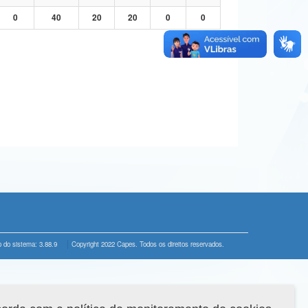
0
40
20
20
0
0
 do sistema: 3.88.9
Copyright 2022 Capes. Todos os direitos reservados.