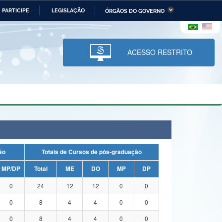
PARTICIPE
LEGISLAÇÃO
ÓRGÃOS DO GOVERNO
stério da Economia
Ministério da Infraestrutura
stério de Minas e Energia
Ministério da Ciência,
Tecnologia, Inovações e
ACESSO RESTRITO
Comunicações
tério da Mulher, da Família
Secretaria-Geral
s Direitos Humanos
lto
uação
Totais de Cursos de pós-graduação
MP/DP
Total
ME
DO
MP
DP
0
24
12
12
0
0
0
8
4
4
0
0
0
8
4
4
0
0