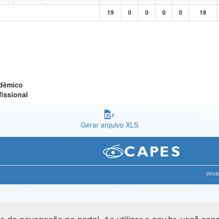
19
0
0
0
0
19
adêmico
fissional
Gerar arquivo XLS
Versão