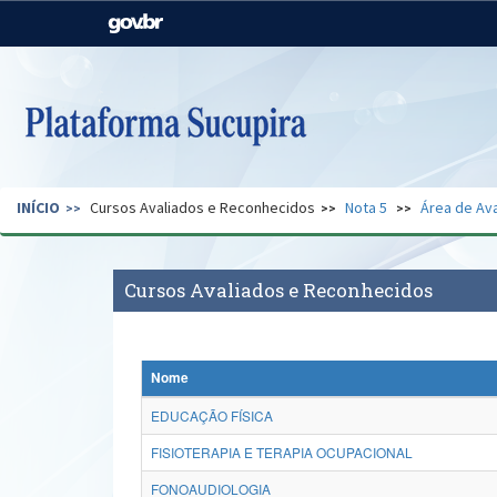
Casa Civil
Ministério da Justiça e
Segurança Pública
Ministério da Agricultura,
Ministério da Educação
Pecuária e Abastecimento
Ministério do Meio Ambiente
Ministério do Turismo
INÍCIO
Cursos Avaliados e Reconhecidos
Nota 5
Área de Ava
Secretaria de Governo
Gabinete de Segurança
Institucional
Cursos Avaliados e Reconhecidos
Nome
EDUCAÇÃO FÍSICA
FISIOTERAPIA E TERAPIA OCUPACIONAL
FONOAUDIOLOGIA