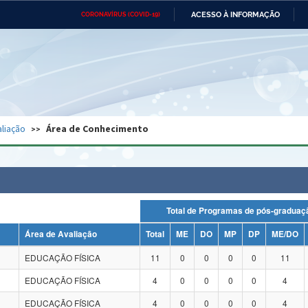
ACESSO À INFORMAÇÃO
CORONAVÍRUS (COVID-19)
Ministério da Defesa
Ministério das Relações
Mini
Exteriores
IR
PARA
O
CONTEÚDO
Ministério da Cidadania
Ministério da Saúde
Mini
Ministério do Desenvolvimento
Controladoria-Geral da União
Minis
Regional
e do
liação
Área de Conhecimento
Advocacia-Geral da União
Banco Central do Brasil
Plana
Total de Programas de pós-grad
Área de Avaliação
Total
ME
DO
MP
DP
ME/DO
EDUCAÇÃO FÍSICA
11
0
0
0
0
11
EDUCAÇÃO FÍSICA
4
0
0
0
0
4
EDUCAÇÃO FÍSICA
4
0
0
0
0
4