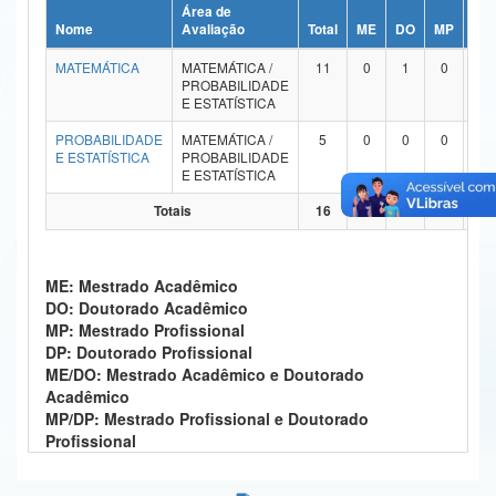
Área de
Ministério da Ciência, Tecnologia, Inovações e Comunicações
Nome
Avaliação
Total
ME
DO
MP
DP
MATEMÁTICA
MATEMÁTICA /
11
0
1
0
0
Ministério do Meio Ambiente
PROBABILIDADE
E ESTATÍSTICA
Ministério do Turismo
PROBABILIDADE
MATEMÁTICA /
5
0
0
0
0
E ESTATÍSTICA
PROBABILIDADE
Ministério do Desenvolvimento Regional
E ESTATÍSTICA
Controladoria-Geral da União
Totais
16
0
1
0
0
Ministério da Mulher, da Família e dos Direitos Humanos
ME: Mestrado Acadêmico
Secretaria-Geral
DO: Doutorado Acadêmico
MP: Mestrado Profissional
Secretaria de Governo
DP: Doutorado Profissional
ME/DO: Mestrado Acadêmico e Doutorado
Gabinete de Segurança Institucional
Acadêmico
MP/DP: Mestrado Profissional e Doutorado
Advocacia-Geral da União
Profissional
Banco Central do Brasil