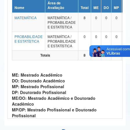
Área de
Ministério da Ciência, Tecnologia, Inovações e Comunicações
Nome
Avaliação
Total
ME
DO
MP
DP
MATEMÁTICA
MATEMÁTICA /
8
0
0
0
0
Ministério do Meio Ambiente
PROBABILIDADE
E ESTATÍSTICA
Ministério do Turismo
PROBABILIDADE
MATEMÁTICA /
0
0
0
0
0
E ESTATÍSTICA
PROBABILIDADE
Ministério do Desenvolvimento Regional
E ESTATÍSTICA
Controladoria-Geral da União
Totais
8
0
0
0
0
Ministério da Mulher, da Família e dos Direitos Humanos
ME: Mestrado Acadêmico
Secretaria-Geral
DO: Doutorado Acadêmico
MP: Mestrado Profissional
Secretaria de Governo
DP: Doutorado Profissional
ME/DO: Mestrado Acadêmico e Doutorado
Gabinete de Segurança Institucional
Acadêmico
MP/DP: Mestrado Profissional e Doutorado
Advocacia-Geral da União
Profissional
Banco Central do Brasil