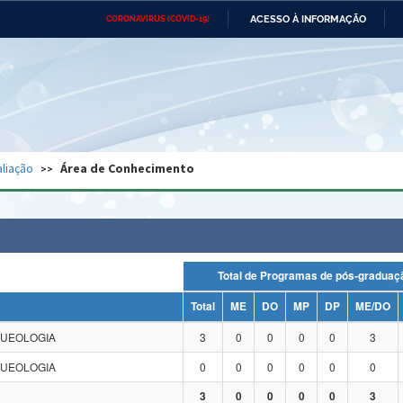
ACESSO À INFORMAÇÃO
CORONAVÍRUS (COVID-19)
Ministério da Defesa
Ministério das Relações
Mini
Exteriores
IR
PARA
O
CONTEÚDO
Ministério da Cidadania
Ministério da Saúde
Mini
Ministério do Desenvolvimento
Controladoria-Geral da União
Minis
Regional
e do
liação
Área de Conhecimento
Advocacia-Geral da União
Banco Central do Brasil
Plana
Total de Programas de pós-grad
Total
ME
DO
MP
DP
ME/DO
QUEOLOGIA
3
0
0
0
0
3
QUEOLOGIA
0
0
0
0
0
0
3
0
0
0
0
3