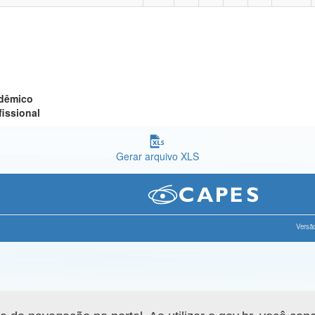
adêmico
fissional
Gerar arquivo XLS
Versão