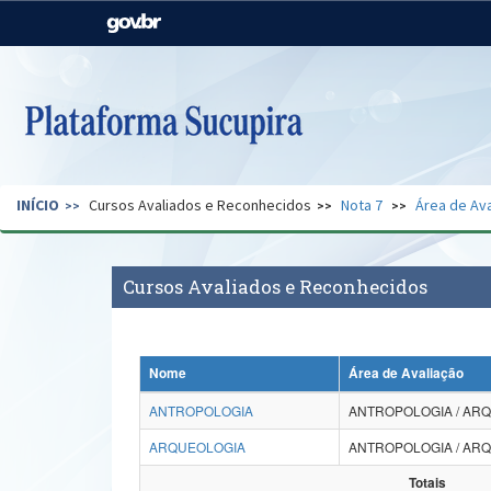
Casa Civil
Ministério da Justiça e
Segurança Pública
Ministério da Agricultura,
Ministério da Educação
Pecuária e Abastecimento
Ministério do Meio Ambiente
Ministério do Turismo
INÍCIO
Cursos Avaliados e Reconhecidos
Nota 7
Área de Ava
Secretaria de Governo
Gabinete de Segurança
Institucional
Cursos Avaliados e Reconhecidos
Nome
Área de Avaliação
ANTROPOLOGIA
ANTROPOLOGIA / AR
ARQUEOLOGIA
ANTROPOLOGIA / AR
Totais