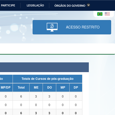
PARTICIPE
LEGISLAÇÃO
ÓRGÃOS DO GOVERNO
stério da Economia
Ministério da Infraestrutura
stério de Minas e Energia
Ministério da Ciência,
Tecnologia, Inovações e
ACESSO RESTRITO
Comunicações
tério da Mulher, da Família
Secretaria-Geral
s Direitos Humanos
lto
uação
Totais de Cursos de pós-graduação
MP/DP
Total
ME
DO
MP
DP
0
6
3
3
0
0
0
0
0
0
0
0
0
6
3
3
0
0