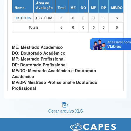
Área de
Ministério da Ciência, Tecnologia, Inovações e Comunicações
Nome
Avaliação
Total
ME
DO
MP
DP
ME/DO
M
HISTÓRIA
HISTÓRIA
6
0
0
0
0
6
Ministério do Meio Ambiente
Totais
6
0
0
0
0
6
Ministério do Turismo
Ministério do Desenvolvimento Regional
ME: Mestrado Acadêmico
DO: Doutorado Acadêmico
Controladoria-Geral da União
MP: Mestrado Profissional
DP: Doutorado Profissional
Ministério da Mulher, da Família e dos Direitos Humanos
ME/DO: Mestrado Acadêmico e Doutorado
Acadêmico
Secretaria-Geral
MP/DP: Mestrado Profissional e Doutorado
Profissional
Secretaria de Governo
Gabinete de Segurança Institucional
Gerar arquivo XLS
Advocacia-Geral da União
Banco Central do Brasil