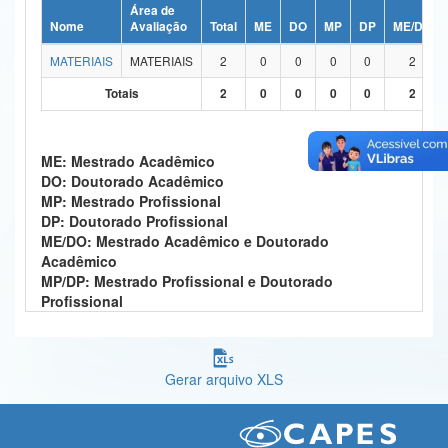
Área de
Ministério da Ciência, Tecnologia, Inovações e Comunicações
Nome
Avaliação
Total
ME
DO
MP
DP
ME/DO
MATERIAIS
MATERIAIS
2
0
0
0
0
2
Ministério do Meio Ambiente
Totais
2
0
0
0
0
2
Ministério do Turismo
Ministério do Desenvolvimento Regional
ME: Mestrado Acadêmico
DO: Doutorado Acadêmico
Controladoria-Geral da União
MP: Mestrado Profissional
DP: Doutorado Profissional
Ministério da Mulher, da Família e dos Direitos Humanos
ME/DO: Mestrado Acadêmico e Doutorado
Acadêmico
Secretaria-Geral
MP/DP: Mestrado Profissional e Doutorado
Profissional
Secretaria de Governo
Gabinete de Segurança Institucional
Gerar arquivo XLS
Advocacia-Geral da União
Banco Central do Brasil