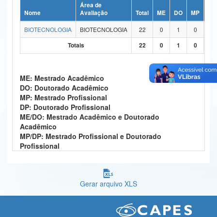
Área de
Ministério da Ciência, Tecnologia, Inovações e Comunicações
Nome
Avaliação
Total
ME
DO
MP
DP
BIOTECNOLOGIA
BIOTECNOLOGIA
22
0
1
0
0
Ministério do Meio Ambiente
Totais
22
0
1
0
0
Ministério do Turismo
Ministério do Desenvolvimento Regional
ME: Mestrado Acadêmico
DO: Doutorado Acadêmico
Controladoria-Geral da União
MP: Mestrado Profissional
DP: Doutorado Profissional
Ministério da Mulher, da Família e dos Direitos Humanos
ME/DO: Mestrado Acadêmico e Doutorado
Acadêmico
Secretaria-Geral
MP/DP: Mestrado Profissional e Doutorado
Profissional
Secretaria de Governo
Gabinete de Segurança Institucional
Gerar arquivo XLS
Advocacia-Geral da União
Banco Central do Brasil