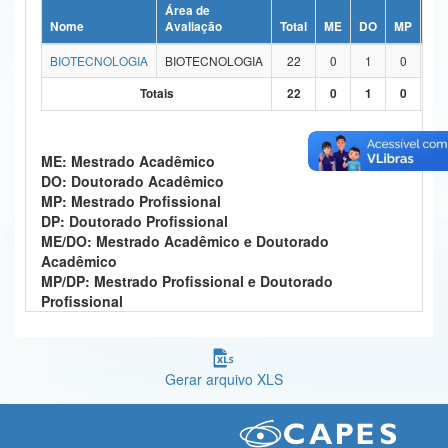
Área de
Ministério da Ciência, Tecnologia, Inovações e Comunicações
Nome
Avaliação
Total
ME
DO
MP
DP
BIOTECNOLOGIA
BIOTECNOLOGIA
22
0
1
0
0
Ministério do Meio Ambiente
Totais
22
0
1
0
0
Ministério do Turismo
Ministério do Desenvolvimento Regional
ME: Mestrado Acadêmico
DO: Doutorado Acadêmico
Controladoria-Geral da União
MP: Mestrado Profissional
DP: Doutorado Profissional
Ministério da Mulher, da Família e dos Direitos Humanos
ME/DO: Mestrado Acadêmico e Doutorado
Acadêmico
Secretaria-Geral
MP/DP: Mestrado Profissional e Doutorado
Profissional
Secretaria de Governo
Gabinete de Segurança Institucional
Gerar arquivo XLS
Advocacia-Geral da União
Banco Central do Brasil