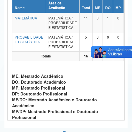
Área de
Ministério da Ciência, Tecnologia, Inovações e Comunicações
Nome
Avaliação
Total
ME
DO
MP
DP
MATEMÁTICA
MATEMÁTICA /
11
0
1
0
0
Ministério do Meio Ambiente
PROBABILIDADE
E ESTATÍSTICA
Ministério do Turismo
PROBABILIDADE
MATEMÁTICA /
5
0
0
0
0
E ESTATÍSTICA
PROBABILIDADE
Ministério do Desenvolvimento Regional
E ESTATÍSTICA
Controladoria-Geral da União
Totais
16
0
1
0
0
Ministério da Mulher, da Família e dos Direitos Humanos
ME: Mestrado Acadêmico
Secretaria-Geral
DO: Doutorado Acadêmico
MP: Mestrado Profissional
Secretaria de Governo
DP: Doutorado Profissional
ME/DO: Mestrado Acadêmico e Doutorado
Gabinete de Segurança Institucional
Acadêmico
MP/DP: Mestrado Profissional e Doutorado
Advocacia-Geral da União
Profissional
Banco Central do Brasil