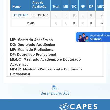
Área de
Ministério da Ciência, Tecnologia, Inovações e Comunicações
Nome
Avaliação
Total
ME
DO
MP
DP
ME/DO
ECONOMIA
ECONOMIA
5
0
0
0
0
5
Ministério do Meio Ambiente
Totais
5
0
0
0
0
5
Ministério do Turismo
Ministério do Desenvolvimento Regional
ME: Mestrado Acadêmico
DO: Doutorado Acadêmico
Controladoria-Geral da União
MP: Mestrado Profissional
DP: Doutorado Profissional
Ministério da Mulher, da Família e dos Direitos Humanos
ME/DO: Mestrado Acadêmico e Doutorado
Acadêmico
Secretaria-Geral
MP/DP: Mestrado Profissional e Doutorado
Profissional
Secretaria de Governo
Gabinete de Segurança Institucional
Gerar arquivo XLS
Advocacia-Geral da União
Banco Central do Brasil