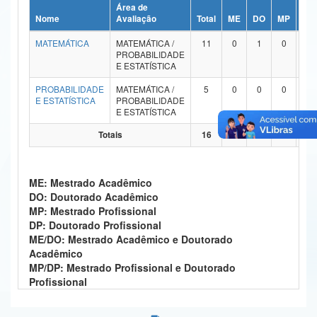
Área de
Ministério da Ciência, Tecnologia, Inovações e Comunicações
Nome
Avaliação
Total
ME
DO
MP
DP
MATEMÁTICA
MATEMÁTICA /
11
0
1
0
0
Ministério do Meio Ambiente
PROBABILIDADE
E ESTATÍSTICA
Ministério do Turismo
PROBABILIDADE
MATEMÁTICA /
5
0
0
0
0
E ESTATÍSTICA
PROBABILIDADE
Ministério do Desenvolvimento Regional
E ESTATÍSTICA
Controladoria-Geral da União
Totais
16
0
1
0
0
Ministério da Mulher, da Família e dos Direitos Humanos
ME: Mestrado Acadêmico
Secretaria-Geral
DO: Doutorado Acadêmico
MP: Mestrado Profissional
Secretaria de Governo
DP: Doutorado Profissional
ME/DO: Mestrado Acadêmico e Doutorado
Gabinete de Segurança Institucional
Acadêmico
MP/DP: Mestrado Profissional e Doutorado
Advocacia-Geral da União
Profissional
Banco Central do Brasil