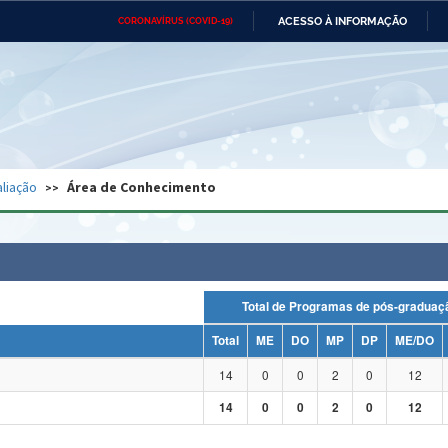
ACESSO À INFORMAÇÃO
CORONAVÍRUS (COVID-19)
Ministério da Defesa
Ministério das Relações
Mini
Exteriores
IR
PARA
O
CONTEÚDO
Ministério da Cidadania
Ministério da Saúde
Mini
Ministério do Desenvolvimento
Controladoria-Geral da União
Minis
Regional
e do
liação
Área de Conhecimento
Advocacia-Geral da União
Banco Central do Brasil
Plana
Total de Programas de pós-grad
Total
ME
DO
MP
DP
ME/DO
14
0
0
2
0
12
14
0
0
2
0
12