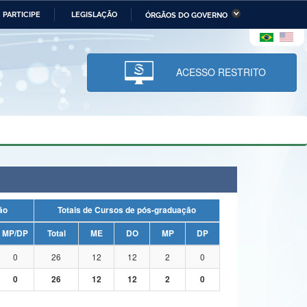
PARTICIPE
LEGISLAÇÃO
ÓRGÃOS DO GOVERNO
stério da Economia
Ministério da Infraestrutura
stério de Minas e Energia
Ministério da Ciência,
Tecnologia, Inovações e
ACESSO RESTRITO
Comunicações
tério da Mulher, da Família
Secretaria-Geral
s Direitos Humanos
lto
uação
Totais de Cursos de pós-graduação
MP/DP
Total
ME
DO
MP
DP
0
26
12
12
2
0
0
26
12
12
2
0