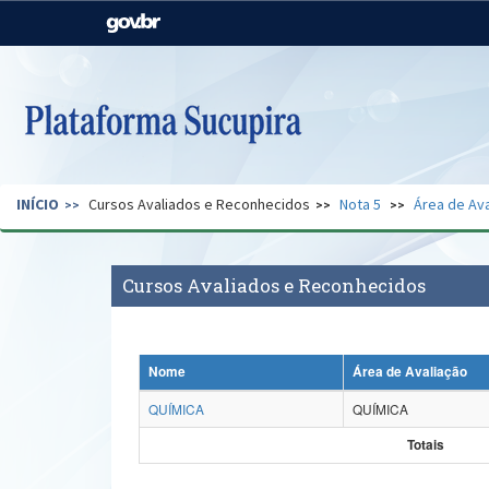
Casa Civil
Ministério da Justiça e
Segurança Pública
Ministério da Agricultura,
Ministério da Educação
Pecuária e Abastecimento
Ministério do Meio Ambiente
Ministério do Turismo
INÍCIO
Cursos Avaliados e Reconhecidos
Nota 5
Área de Ava
Secretaria de Governo
Gabinete de Segurança
Institucional
Cursos Avaliados e Reconhecidos
Nome
Área de Avaliação
QUÍMICA
QUÍMICA
Totais