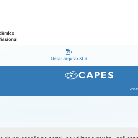
adêmico
fissional
Gerar arquivo XLS
Versão