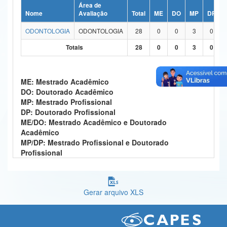
Área de
Ministério da Ciência, Tecnologia, Inovações e Comunicações
Nome
Avaliação
Total
ME
DO
MP
DP
ODONTOLOGIA
ODONTOLOGIA
28
0
0
3
0
Ministério do Meio Ambiente
Totais
28
0
0
3
0
Ministério do Turismo
Ministério do Desenvolvimento Regional
ME: Mestrado Acadêmico
DO: Doutorado Acadêmico
Controladoria-Geral da União
MP: Mestrado Profissional
DP: Doutorado Profissional
Ministério da Mulher, da Família e dos Direitos Humanos
ME/DO: Mestrado Acadêmico e Doutorado
Acadêmico
Secretaria-Geral
MP/DP: Mestrado Profissional e Doutorado
Profissional
Secretaria de Governo
Gabinete de Segurança Institucional
Gerar arquivo XLS
Advocacia-Geral da União
Banco Central do Brasil