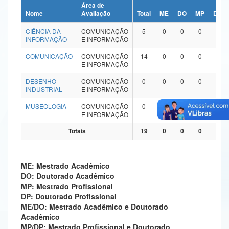
Área de
Ministério da Ciência, Tecnologia, Inovações e Comunicações
Nome
Avaliação
Total
ME
DO
MP
DP
CIÊNCIA DA
COMUNICAÇÃO
5
0
0
0
0
Ministério do Meio Ambiente
INFORMAÇÃO
E INFORMAÇÃO
Ministério do Turismo
COMUNICAÇÃO
COMUNICAÇÃO
14
0
0
0
0
E INFORMAÇÃO
Ministério do Desenvolvimento Regional
DESENHO
COMUNICAÇÃO
0
0
0
0
0
INDUSTRIAL
E INFORMAÇÃO
Controladoria-Geral da União
MUSEOLOGIA
COMUNICAÇÃO
0
0
0
0
0
E INFORMAÇÃO
Ministério da Mulher, da Família e dos Direitos Humanos
Totais
19
0
0
0
0
Secretaria-Geral
Secretaria de Governo
ME: Mestrado Acadêmico
DO: Doutorado Acadêmico
Gabinete de Segurança Institucional
MP: Mestrado Profissional
DP: Doutorado Profissional
Advocacia-Geral da União
ME/DO: Mestrado Acadêmico e Doutorado
Acadêmico
Banco Central do Brasil
MP/DP: Mestrado Profissional e Doutorado