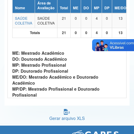
Área de
Ministério da Ciência, Tecnologia, Inovações e Comunicações
Nome
Avaliação
Total
ME
DO
MP
DP
ME/DO
M
SAÚDE
SAÚDE
21
0
0
4
0
13
Ministério do Meio Ambiente
COLETIVA
COLETIVA
Ministério do Turismo
Totais
21
0
0
4
0
13
Ministério do Desenvolvimento Regional
ME: Mestrado Acadêmico
Controladoria-Geral da União
DO: Doutorado Acadêmico
MP: Mestrado Profissional
Ministério da Mulher, da Família e dos Direitos Humanos
DP: Doutorado Profissional
ME/DO: Mestrado Acadêmico e Doutorado
Secretaria-Geral
Acadêmico
MP/DP: Mestrado Profissional e Doutorado
Secretaria de Governo
Profissional
Gabinete de Segurança Institucional
Advocacia-Geral da União
Gerar arquivo XLS
Banco Central do Brasil