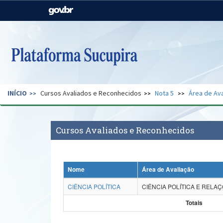
Casa Civil
Ministério da Justiça e
Segurança Pública
Ministério da Agricultura,
Ministério da Educação
Pecuária e Abastecimento
Ministério do Meio Ambiente
Ministério do Turismo
INÍCIO
Cursos Avaliados e Reconhecidos
Nota 5
Área de Ava
Secretaria de Governo
Gabinete de Segurança
Institucional
Cursos Avaliados e Reconhecidos
Nome
Área de Avaliação
CIÊNCIA POLÍTICA
CIÊNCIA POLÍTICA E RELA
Totais