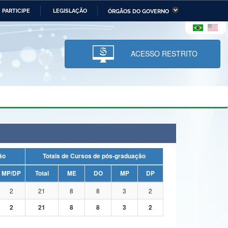
PARTICIPE
LEGISLAÇÃO
ÓRGÃOS DO GOVERNO
stério da Economia
Ministério da Infraestrutura
stério de Minas e Energia
Ministério da Ciência,
Tecnologia, Inovações e
ACESSO RESTRITO
Comunicações
tério da Mulher, da Família
Secretaria-Geral
s Direitos Humanos
lto
uação
Totais de Cursos de pós-graduação
MP/DP
Total
ME
DO
MP
DP
2
21
8
8
3
2
2
21
8
8
3
2