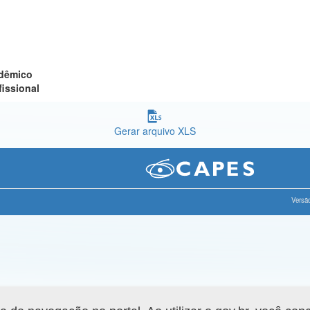
adêmico
fissional
Gerar arquivo XLS
Versão