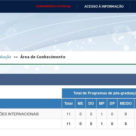
ACESSO À INFORMAÇÃO
CORONAVÍRUS (COVID-19)
Ministério da Defesa
Ministério das Relações
Mini
Exteriores
IR
PARA
O
CONTEÚDO
Ministério da Cidadania
Ministério da Saúde
Mini
Ministério do Desenvolvimento
Controladoria-Geral da União
Minis
Regional
e do
liação
Área de Conhecimento
Advocacia-Geral da União
Banco Central do Brasil
Plana
Total de Programas de pós-grad
Total
ME
DO
MP
DP
ME/DO
ÇÕES INTERNACIONAIS
11
0
0
1
0
8
11
0
0
1
0
8