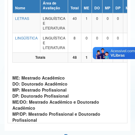
Área de
Ministério da Ciência, Tecnologia, Inovações e Comunicações
Nome
Avaliação
Total
ME
DO
MP
DP
ME/
LETRAS
LINGUÍSTICA
40
1
0
0
0
39
Ministério do Meio Ambiente
E
LITERATURA
Ministério do Turismo
LINGÜÍSTICA
LINGUÍSTICA
8
0
0
0
0
8
E
Ministério do Desenvolvimento Regional
LITERATURA
Controladoria-Geral da União
Totais
48
1
0
0
0
47
Ministério da Mulher, da Família e dos Direitos Humanos
ME: Mestrado Acadêmico
Secretaria-Geral
DO: Doutorado Acadêmico
MP: Mestrado Profissional
Secretaria de Governo
DP: Doutorado Profissional
ME/DO: Mestrado Acadêmico e Doutorado
Gabinete de Segurança Institucional
Acadêmico
MP/DP: Mestrado Profissional e Doutorado
Advocacia-Geral da União
Profissional
Banco Central do Brasil