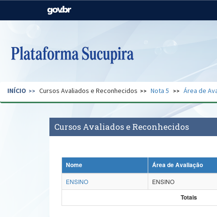
Casa Civil
Ministério da Justiça e
Segurança Pública
Ministério da Agricultura,
Ministério da Educação
Pecuária e Abastecimento
Ministério do Meio Ambiente
Ministério do Turismo
INÍCIO
Cursos Avaliados e Reconhecidos
Nota 5
Área de Ava
Secretaria de Governo
Gabinete de Segurança
Institucional
Cursos Avaliados e Reconhecidos
Nome
Área de Avaliação
ENSINO
ENSINO
Totais