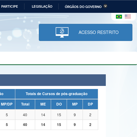
PARTICIPE
LEGISLAÇÃO
ÓRGÃOS DO GOVERNO
stério da Economia
Ministério da Infraestrutura
stério de Minas e Energia
Ministério da Ciência,
Tecnologia, Inovações e
ACESSO RESTRITO
Comunicações
tério da Mulher, da Família
Secretaria-Geral
s Direitos Humanos
lto
uação
Totais de Cursos de pós-graduação
MP/DP
Total
ME
DO
MP
DP
5
40
14
15
9
2
5
40
14
15
9
2