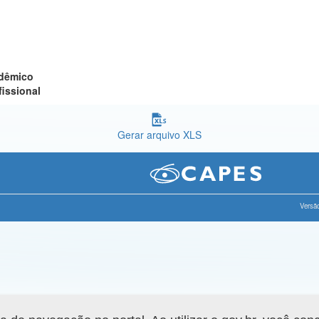
adêmico
fissional
Gerar arquivo XLS
Versão