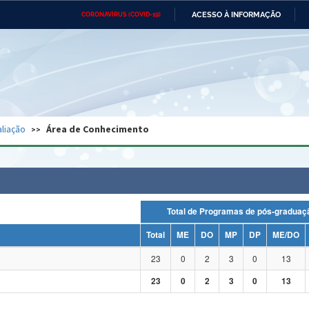
ACESSO À INFORMAÇÃO
CORONAVÍRUS (COVID-19)
Ministério da Defesa
Ministério das Relações
Mini
Exteriores
IR
PARA
O
CONTEÚDO
Ministério da Cidadania
Ministério da Saúde
Mini
Ministério do Desenvolvimento
Controladoria-Geral da União
Minis
Regional
e do
liação
Área de Conhecimento
Advocacia-Geral da União
Banco Central do Brasil
Plana
Total de Programas de pós-grad
Total
ME
DO
MP
DP
ME/DO
23
0
2
3
0
13
23
0
2
3
0
13