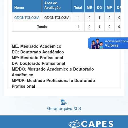
Área de
Ministério da Ciência, Tecnologia, Inovações e Comunicações
Nome
Avaliação
Total
ME
DO
MP
DP
ODONTOLOGIA
ODONTOLOGIA
1
0
1
0
0
Ministério do Meio Ambiente
Totais
1
0
1
0
0
Ministério do Turismo
Ministério do Desenvolvimento Regional
ME: Mestrado Acadêmico
DO: Doutorado Acadêmico
Controladoria-Geral da União
MP: Mestrado Profissional
DP: Doutorado Profissional
Ministério da Mulher, da Família e dos Direitos Humanos
ME/DO: Mestrado Acadêmico e Doutorado
Acadêmico
Secretaria-Geral
MP/DP: Mestrado Profissional e Doutorado
Profissional
Secretaria de Governo
Gabinete de Segurança Institucional
Gerar arquivo XLS
Advocacia-Geral da União
Banco Central do Brasil