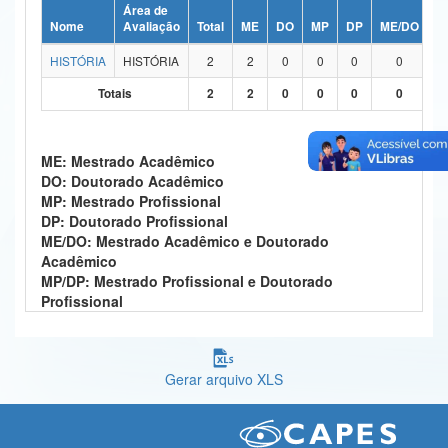
Área de
Ministério da Ciência, Tecnologia, Inovações e Comunicações
Nome
Avaliação
Total
ME
DO
MP
DP
ME/DO
M
HISTÓRIA
HISTÓRIA
2
2
0
0
0
0
Ministério do Meio Ambiente
Totais
2
2
0
0
0
0
Ministério do Turismo
Ministério do Desenvolvimento Regional
ME: Mestrado Acadêmico
DO: Doutorado Acadêmico
Controladoria-Geral da União
MP: Mestrado Profissional
DP: Doutorado Profissional
Ministério da Mulher, da Família e dos Direitos Humanos
ME/DO: Mestrado Acadêmico e Doutorado
Acadêmico
Secretaria-Geral
MP/DP: Mestrado Profissional e Doutorado
Profissional
Secretaria de Governo
Gabinete de Segurança Institucional
Gerar arquivo XLS
Advocacia-Geral da União
Banco Central do Brasil