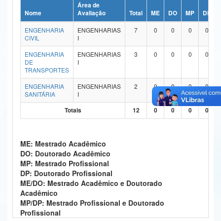
Área de
Ministério da Ciência, Tecnologia, Inovações e Comunicações
Nome
Avaliação
Total
ME
DO
MP
DP
ENGENHARIA
ENGENHARIAS
7
0
0
0
0
Ministério do Meio Ambiente
CIVIL
I
Ministério do Turismo
ENGENHARIA
ENGENHARIAS
3
0
0
0
0
DE
I
TRANSPORTES
Ministério do Desenvolvimento Regional
ENGENHARIA
ENGENHARIAS
2
0
0
0
0
Controladoria-Geral da União
SANITÁRIA
I
Totais
12
0
0
0
0
Ministério da Mulher, da Família e dos Direitos Humanos
Secretaria-Geral
ME: Mestrado Acadêmico
Secretaria de Governo
DO: Doutorado Acadêmico
MP: Mestrado Profissional
Gabinete de Segurança Institucional
DP: Doutorado Profissional
ME/DO: Mestrado Acadêmico e Doutorado
Advocacia-Geral da União
Acadêmico
MP/DP: Mestrado Profissional e Doutorado
Banco Central do Brasil
Profissional