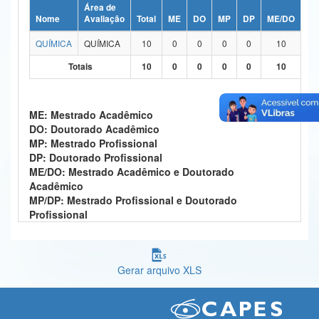
Área de
Ministério da Ciência, Tecnologia, Inovações e Comunicações
Nome
Avaliação
Total
ME
DO
MP
DP
ME/DO
MP
QUÍMICA
QUÍMICA
10
0
0
0
0
10
Ministério do Meio Ambiente
Totais
10
0
0
0
0
10
Ministério do Turismo
Ministério do Desenvolvimento Regional
ME: Mestrado Acadêmico
DO: Doutorado Acadêmico
Controladoria-Geral da União
MP: Mestrado Profissional
DP: Doutorado Profissional
Ministério da Mulher, da Família e dos Direitos Humanos
ME/DO: Mestrado Acadêmico e Doutorado
Acadêmico
Secretaria-Geral
MP/DP: Mestrado Profissional e Doutorado
Profissional
Secretaria de Governo
Gabinete de Segurança Institucional
Gerar arquivo XLS
Advocacia-Geral da União
Banco Central do Brasil