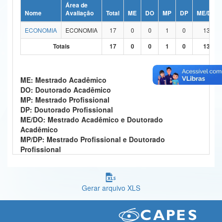
Área de
Ministério da Ciência, Tecnologia, Inovações e Comunicações
Nome
Avaliação
Total
ME
DO
MP
DP
ME/DO
ECONOMIA
ECONOMIA
17
0
0
1
0
13
Ministério do Meio Ambiente
Totais
17
0
0
1
0
13
Ministério do Turismo
Ministério do Desenvolvimento Regional
ME: Mestrado Acadêmico
DO: Doutorado Acadêmico
Controladoria-Geral da União
MP: Mestrado Profissional
DP: Doutorado Profissional
Ministério da Mulher, da Família e dos Direitos Humanos
ME/DO: Mestrado Acadêmico e Doutorado
Acadêmico
Secretaria-Geral
MP/DP: Mestrado Profissional e Doutorado
Profissional
Secretaria de Governo
Gabinete de Segurança Institucional
Gerar arquivo XLS
Advocacia-Geral da União
Banco Central do Brasil