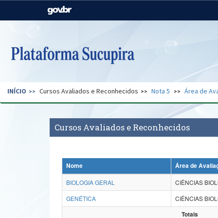
Casa Civil
Ministério da Justiça e
Segurança Pública
Ministério da Agricultura,
Ministério da Educação
Pecuária e Abastecimento
Ministério do Meio Ambiente
Ministério do Turismo
INÍCIO
Cursos Avaliados e Reconhecidos
Nota 5
Área de Ava
Secretaria de Governo
Gabinete de Segurança
Institucional
Cursos Avaliados e Reconhecidos
Nome
Área de Avalia
BIOLOGIA GERAL
CIÊNCIAS BIOL
GENÉTICA
CIÊNCIAS BIOL
Totais