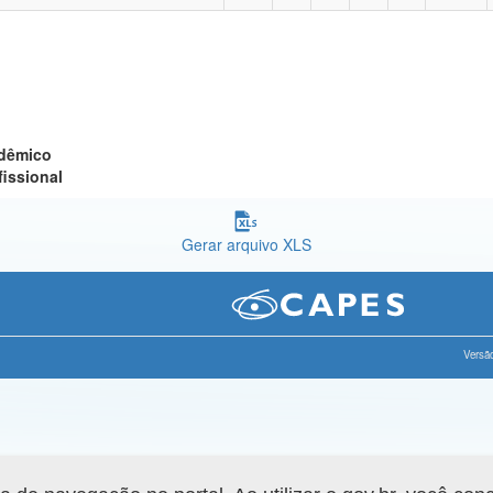
adêmico
fissional
Gerar arquivo XLS
Versão