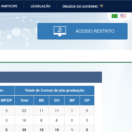
PARTICIPE
LEGISLAÇÃO
ÓRGÃOS DO GOVERNO
stério da Economia
Ministério da Infraestrutura
stério de Minas e Energia
Ministério da Ciência,
Tecnologia, Inovações e
ACESSO RESTRITO
Comunicações
tério da Mulher, da Família
Secretaria-Geral
s Direitos Humanos
lto
uação
Totais de Cursos de pós-graduação
MP/DP
Total
ME
DO
MP
DP
0
23
11
11
1
0
0
16
8
8
0
0
0
39
19
19
1
0