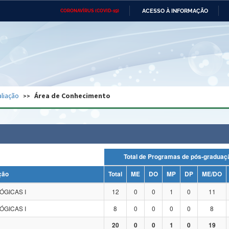
ACESSO À INFORMAÇÃO
CORONAVÍRUS (COVID-19)
Ministério da Defesa
Ministério das Relações
Mini
Exteriores
IR
PARA
O
CONTEÚDO
Ministério da Cidadania
Ministério da Saúde
Mini
Ministério do Desenvolvimento
Controladoria-Geral da União
Minis
Regional
e do
liação
Área de Conhecimento
Advocacia-Geral da União
Banco Central do Brasil
Plana
Total de Programas de pós-grad
ção
Total
ME
DO
MP
DP
ME/DO
ÓGICAS I
12
0
0
1
0
11
ÓGICAS I
8
0
0
0
0
8
20
0
0
1
0
19