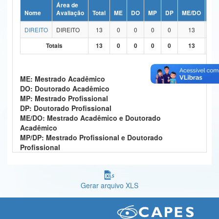
Área de
Ministério da Ciência, Tecnologia, Inovações e Comunicações
Nome
Avaliação
Total
ME
DO
MP
DP
ME/DO
MP
DIREITO
DIREITO
13
0
0
0
0
13
Ministério do Meio Ambiente
Totais
13
0
0
0
0
13
Ministério do Turismo
Ministério do Desenvolvimento Regional
ME: Mestrado Acadêmico
DO: Doutorado Acadêmico
Controladoria-Geral da União
MP: Mestrado Profissional
DP: Doutorado Profissional
Ministério da Mulher, da Família e dos Direitos Humanos
ME/DO: Mestrado Acadêmico e Doutorado
Acadêmico
Secretaria-Geral
MP/DP: Mestrado Profissional e Doutorado
Profissional
Secretaria de Governo
Gabinete de Segurança Institucional
Gerar arquivo XLS
Advocacia-Geral da União
Banco Central do Brasil