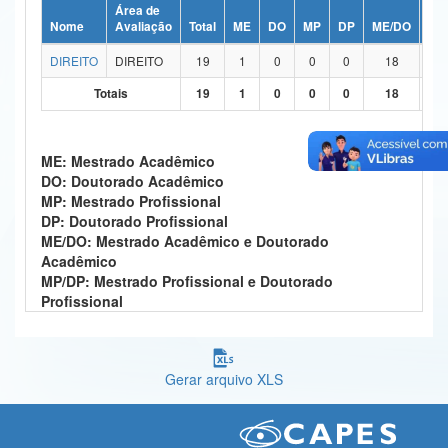
Área de
Ministério da Ciência, Tecnologia, Inovações e Comunicações
Nome
Avaliação
Total
ME
DO
MP
DP
ME/DO
MP
DIREITO
DIREITO
19
1
0
0
0
18
Ministério do Meio Ambiente
Totais
19
1
0
0
0
18
Ministério do Turismo
Ministério do Desenvolvimento Regional
ME: Mestrado Acadêmico
DO: Doutorado Acadêmico
Controladoria-Geral da União
MP: Mestrado Profissional
DP: Doutorado Profissional
Ministério da Mulher, da Família e dos Direitos Humanos
ME/DO: Mestrado Acadêmico e Doutorado
Acadêmico
Secretaria-Geral
MP/DP: Mestrado Profissional e Doutorado
Profissional
Secretaria de Governo
Gabinete de Segurança Institucional
Gerar arquivo XLS
Advocacia-Geral da União
Banco Central do Brasil