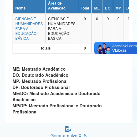
Área de
Ministério da Ciência, Tecnologia, Inovações e Comunicações
Nome
Avaliação
Total
ME
DO
MP
DP
CIÊNCIAS E
CIÊNCIAS E
0
0
0
0
0
Ministério do Meio Ambiente
HUMANIDADES
HUMANIDADES
PARA A
PARA A
Ministério do Turismo
EDUCAÇÃO
EDUCAÇÃO
BÁSICA
BÁSICA
Ministério do Desenvolvimento Regional
Totais
0
0
0
0
0
Controladoria-Geral da União
ME: Mestrado Acadêmico
Ministério da Mulher, da Família e dos Direitos Humanos
DO: Doutorado Acadêmico
MP: Mestrado Profissional
Secretaria-Geral
DP: Doutorado Profissional
ME/DO: Mestrado Acadêmico e Doutorado
Secretaria de Governo
Acadêmico
MP/DP: Mestrado Profissional e Doutorado
Gabinete de Segurança Institucional
Profissional
Advocacia-Geral da União
Banco Central do Brasil
Gerar arquivo XLS