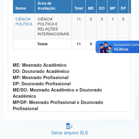
Área de
Ministério da Ciência, Tecnologia, Inovações e Comunicações
Nome
Avaliação
Total
ME
DO
MP
DP
ME/
CIÊNCIA
CIÊNCIA
11
0
0
1
0
8
Ministério do Meio Ambiente
POLÍTICA
POLÍTICA E
RELAÇÕES
Ministério do Turismo
INTERNACIONAIS
Totais
11
0
0
1
0
8
Ministério do Desenvolvimento Regional
Controladoria-Geral da União
ME: Mestrado Acadêmico
Ministério da Mulher, da Família e dos Direitos Humanos
DO: Doutorado Acadêmico
MP: Mestrado Profissional
Secretaria-Geral
DP: Doutorado Profissional
ME/DO: Mestrado Acadêmico e Doutorado
Secretaria de Governo
Acadêmico
MP/DP: Mestrado Profissional e Doutorado
Gabinete de Segurança Institucional
Profissional
Advocacia-Geral da União
Gerar arquivo XLS
Banco Central do Brasil