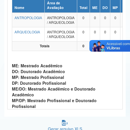
Área de
Ministério da Ciência, Tecnologia, Inovações e Comunicações
Nome
Avaliação
Total
ME
DO
MP
DP
ANTROPOLOGIA
ANTROPOLOGIA
0
0
0
0
0
Ministério do Meio Ambiente
/ ARQUEOLOGIA
Ministério do Turismo
ARQUEOLOGIA
ANTROPOLOGIA
0
0
0
0
0
/ ARQUEOLOGIA
Ministério do Desenvolvimento Regional
Totais
0
0
0
0
0
Controladoria-Geral da União
ME: Mestrado Acadêmico
Ministério da Mulher, da Família e dos Direitos Humanos
DO: Doutorado Acadêmico
MP: Mestrado Profissional
Secretaria-Geral
DP: Doutorado Profissional
ME/DO: Mestrado Acadêmico e Doutorado
Secretaria de Governo
Acadêmico
MP/DP: Mestrado Profissional e Doutorado
Gabinete de Segurança Institucional
Profissional
Advocacia-Geral da União
Banco Central do Brasil
Gerar arquivo XLS